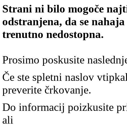
Strani ni bilo mogoče najt
odstranjena, da se nahaja
trenutno nedostopna.
Prosimo poskusite naslednj
Če ste spletni naslov vtipkal
preverite črkovanje.
Do informacij poizkusite pr
ali