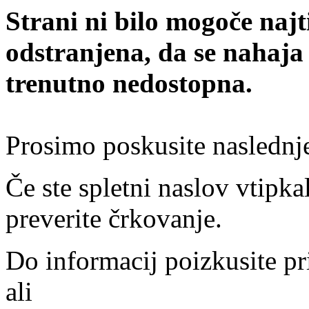
Strani ni bilo mogoče najt
odstranjena, da se nahaja
trenutno nedostopna.
Prosimo poskusite naslednj
Če ste spletni naslov vtipkal
preverite črkovanje.
Do informacij poizkusite pr
ali