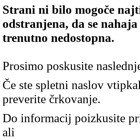
Strani ni bilo mogoče najt
odstranjena, da se nahaja
trenutno nedostopna.
Prosimo poskusite naslednj
Če ste spletni naslov vtipkal
preverite črkovanje.
Do informacij poizkusite pr
ali