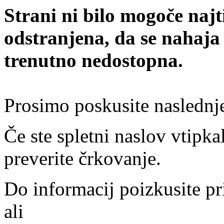
Strani ni bilo mogoče najt
odstranjena, da se nahaja
trenutno nedostopna.
Prosimo poskusite naslednj
Če ste spletni naslov vtipkal
preverite črkovanje.
Do informacij poizkusite pr
ali