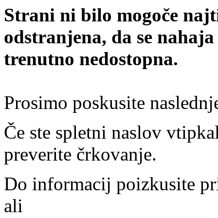
Strani ni bilo mogoče najt
odstranjena, da se nahaja
trenutno nedostopna.
Prosimo poskusite naslednj
Če ste spletni naslov vtipkal
preverite črkovanje.
Do informacij poizkusite pr
ali