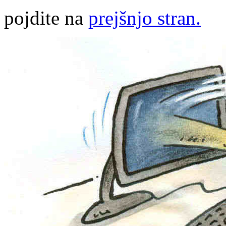
pojdite na
prejšnjo stran.