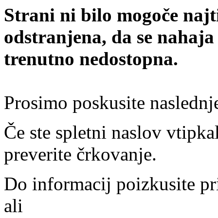
Strani ni bilo mogoče najt
odstranjena, da se nahaja
trenutno nedostopna.
Prosimo poskusite naslednj
Če ste spletni naslov vtipkal
preverite črkovanje.
Do informacij poizkusite pr
ali