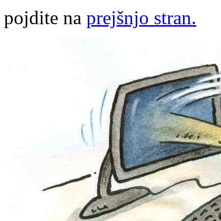
pojdite na
prejšnjo stran.