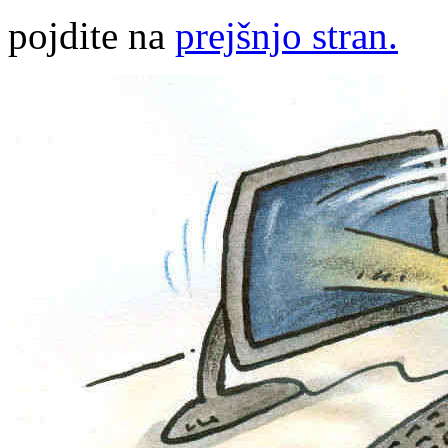
pojdite na
prejšnjo stran.