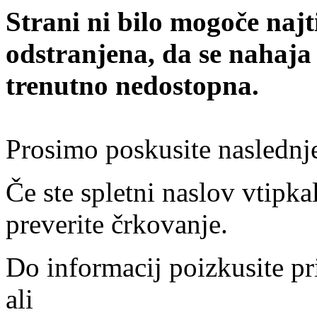
Strani ni bilo mogoče najt
odstranjena, da se nahaja
trenutno nedostopna.
Prosimo poskusite naslednj
Če ste spletni naslov vtipkal
preverite črkovanje.
Do informacij poizkusite pr
ali