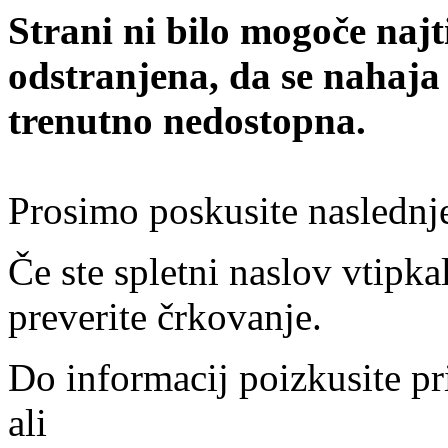
Strani ni bilo mogoče najt
odstranjena, da se nahaja
trenutno nedostopna.
Prosimo poskusite naslednj
Če ste spletni naslov vtipkal
preverite črkovanje.
Do informacij poizkusite pr
ali