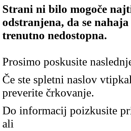
Strani ni bilo mogoče najt
odstranjena, da se nahaja
trenutno nedostopna.
Prosimo poskusite naslednj
Če ste spletni naslov vtipkal
preverite črkovanje.
Do informacij poizkusite pr
ali