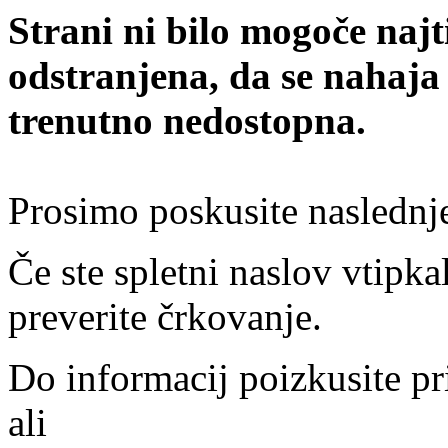
Strani ni bilo mogoče najt
odstranjena, da se nahaja
trenutno nedostopna.
Prosimo poskusite naslednj
Če ste spletni naslov vtipkal
preverite črkovanje.
Do informacij poizkusite pr
ali