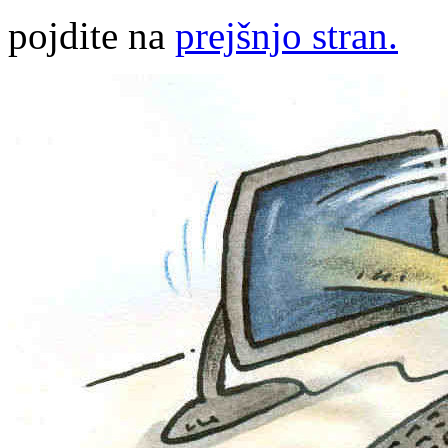
pojdite na
prejšnjo stran.