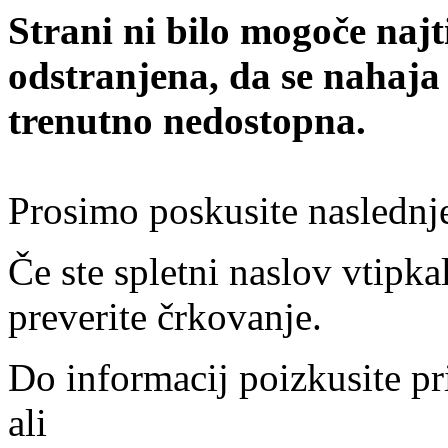
Strani ni bilo mogoče najt
odstranjena, da se nahaja
trenutno nedostopna.
Prosimo poskusite naslednj
Če ste spletni naslov vtipkal
preverite črkovanje.
Do informacij poizkusite pr
ali