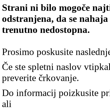
Strani ni bilo mogoče najt
odstranjena, da se nahaja
trenutno nedostopna.
Prosimo poskusite naslednj
Če ste spletni naslov vtipkal
preverite črkovanje.
Do informacij poizkusite pr
ali