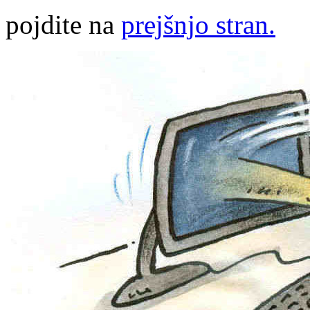
pojdite na
prejšnjo stran.