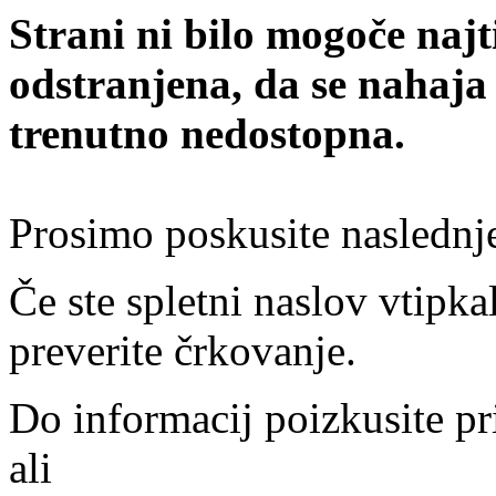
Strani ni bilo mogoče najt
odstranjena, da se nahaja
trenutno nedostopna.
Prosimo poskusite naslednj
Če ste spletni naslov vtipkal
preverite črkovanje.
Do informacij poizkusite pr
ali