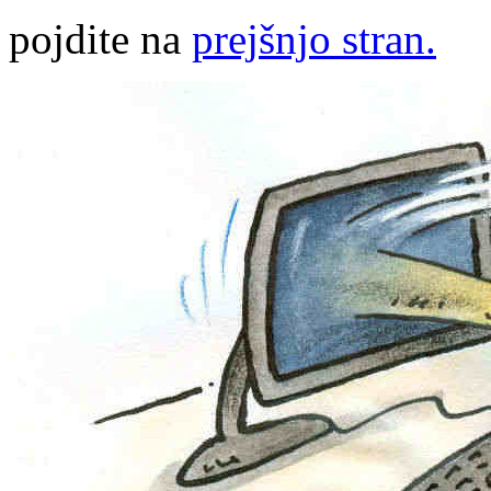
pojdite na
prejšnjo stran.