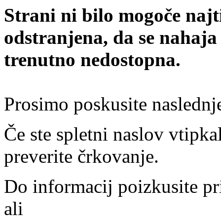
Strani ni bilo mogoče najt
odstranjena, da se nahaja
trenutno nedostopna.
Prosimo poskusite naslednj
Če ste spletni naslov vtipkal
preverite črkovanje.
Do informacij poizkusite pr
ali