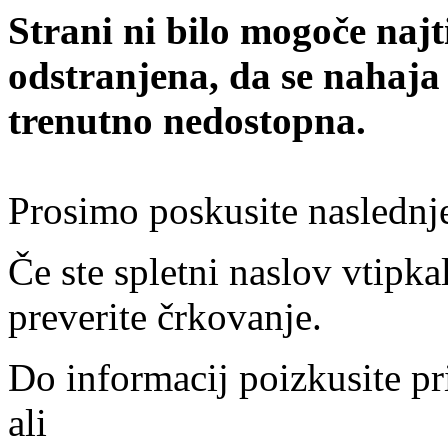
Strani ni bilo mogoče najt
odstranjena, da se nahaja
trenutno nedostopna.
Prosimo poskusite naslednj
Če ste spletni naslov vtipkal
preverite črkovanje.
Do informacij poizkusite pr
ali