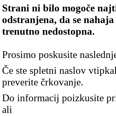
Strani ni bilo mogoče najt
odstranjena, da se nahaja
trenutno nedostopna.
Prosimo poskusite naslednj
Če ste spletni naslov vtipkal
preverite črkovanje.
Do informacij poizkusite pr
ali