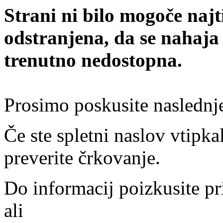
Strani ni bilo mogoče najt
odstranjena, da se nahaja
trenutno nedostopna.
Prosimo poskusite naslednj
Če ste spletni naslov vtipkal
preverite črkovanje.
Do informacij poizkusite pr
ali