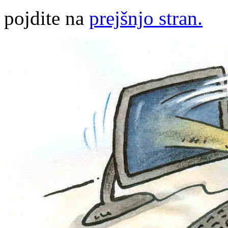
pojdite na
prejšnjo stran.