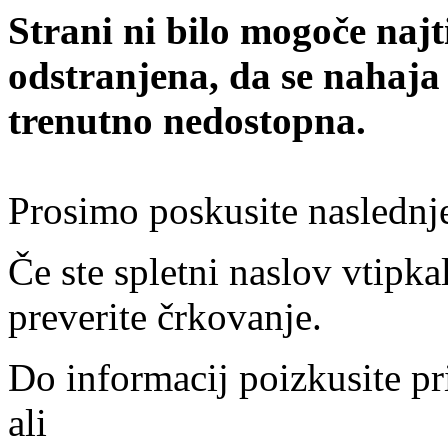
Strani ni bilo mogoče najt
odstranjena, da se nahaja
trenutno nedostopna.
Prosimo poskusite naslednj
Če ste spletni naslov vtipkal
preverite črkovanje.
Do informacij poizkusite pr
ali