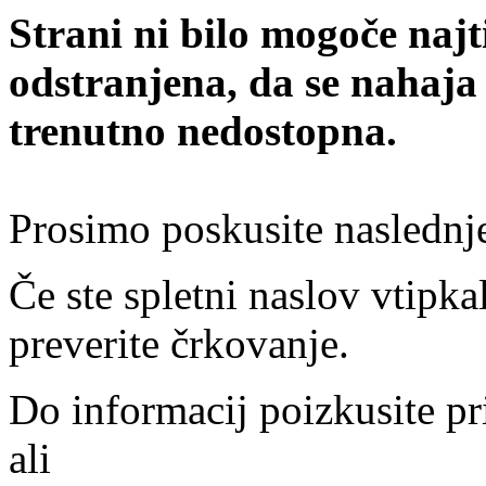
Strani ni bilo mogoče najt
odstranjena, da se nahaja
trenutno nedostopna.
Prosimo poskusite naslednj
Če ste spletni naslov vtipkal
preverite črkovanje.
Do informacij poizkusite pr
ali