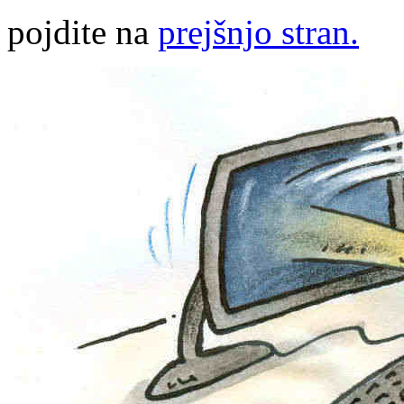
pojdite na
prejšnjo stran.