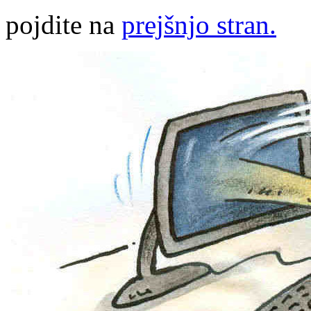
pojdite na
prejšnjo stran.