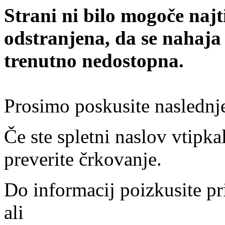
Strani ni bilo mogoče najt
odstranjena, da se nahaja
trenutno nedostopna.
Prosimo poskusite naslednj
Če ste spletni naslov vtipkal
preverite črkovanje.
Do informacij poizkusite pr
ali