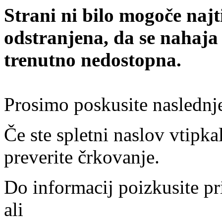
Strani ni bilo mogoče najt
odstranjena, da se nahaja
trenutno nedostopna.
Prosimo poskusite naslednj
Če ste spletni naslov vtipkal
preverite črkovanje.
Do informacij poizkusite pr
ali