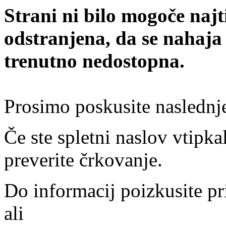
Strani ni bilo mogoče najt
odstranjena, da se nahaja
trenutno nedostopna.
Prosimo poskusite naslednj
Če ste spletni naslov vtipkal
preverite črkovanje.
Do informacij poizkusite pr
ali