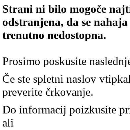
Strani ni bilo mogoče najt
odstranjena, da se nahaja
trenutno nedostopna.
Prosimo poskusite naslednj
Če ste spletni naslov vtipkal
preverite črkovanje.
Do informacij poizkusite pr
ali