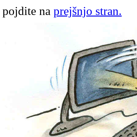
pojdite na
prejšnjo stran.