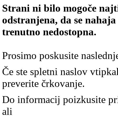
Strani ni bilo mogoče najt
odstranjena, da se nahaja
trenutno nedostopna.
Prosimo poskusite naslednj
Če ste spletni naslov vtipkal
preverite črkovanje.
Do informacij poizkusite pr
ali