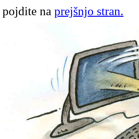
pojdite na
prejšnjo stran.