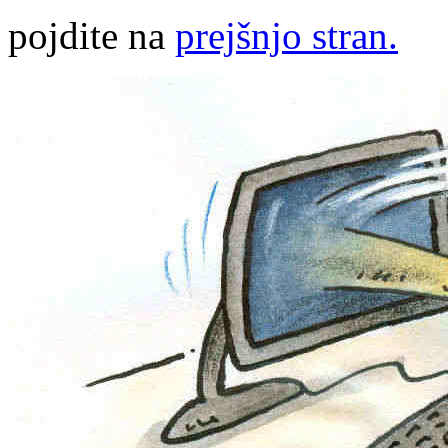
pojdite na
prejšnjo stran.