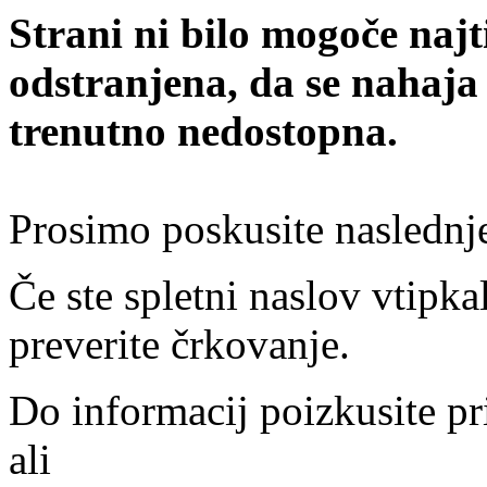
Strani ni bilo mogoče najt
odstranjena, da se nahaja
trenutno nedostopna.
Prosimo poskusite naslednj
Če ste spletni naslov vtipkal
preverite črkovanje.
Do informacij poizkusite pr
ali