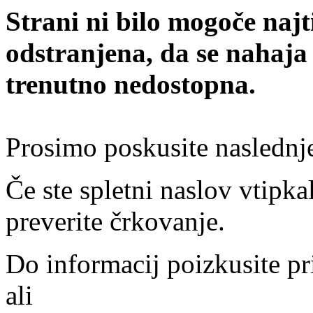
Strani ni bilo mogoče najt
odstranjena, da se nahaja
trenutno nedostopna.
Prosimo poskusite naslednj
Če ste spletni naslov vtipkal
preverite črkovanje.
Do informacij poizkusite pr
ali