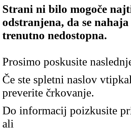
Strani ni bilo mogoče najt
odstranjena, da se nahaja
trenutno nedostopna.
Prosimo poskusite naslednj
Če ste spletni naslov vtipkal
preverite črkovanje.
Do informacij poizkusite pr
ali