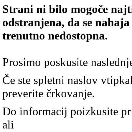
Strani ni bilo mogoče najt
odstranjena, da se nahaja
trenutno nedostopna.
Prosimo poskusite naslednj
Če ste spletni naslov vtipkal
preverite črkovanje.
Do informacij poizkusite pr
ali