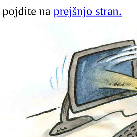
pojdite na
prejšnjo stran.