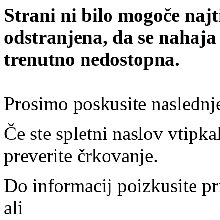
Strani ni bilo mogoče najt
odstranjena, da se nahaja
trenutno nedostopna.
Prosimo poskusite naslednj
Če ste spletni naslov vtipkal
preverite črkovanje.
Do informacij poizkusite pr
ali