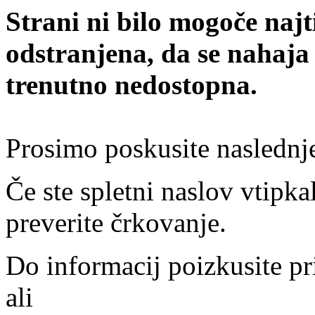
Strani ni bilo mogoče najt
odstranjena, da se nahaja
trenutno nedostopna.
Prosimo poskusite naslednj
Če ste spletni naslov vtipkal
preverite črkovanje.
Do informacij poizkusite pr
ali