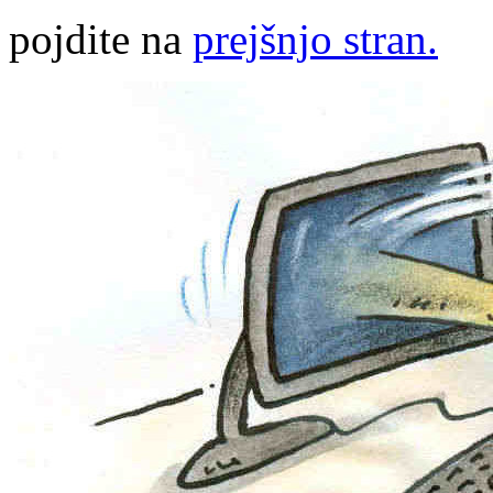
pojdite na
prejšnjo stran.