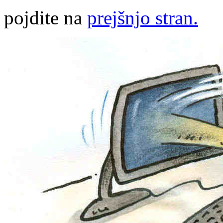
pojdite na
prejšnjo stran.