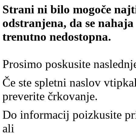
Strani ni bilo mogoče najt
odstranjena, da se nahaja
trenutno nedostopna.
Prosimo poskusite naslednj
Če ste spletni naslov vtipkal
preverite črkovanje.
Do informacij poizkusite pr
ali