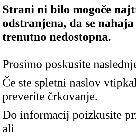
Strani ni bilo mogoče najt
odstranjena, da se nahaja
trenutno nedostopna.
Prosimo poskusite naslednj
Če ste spletni naslov vtipkal
preverite črkovanje.
Do informacij poizkusite pr
ali