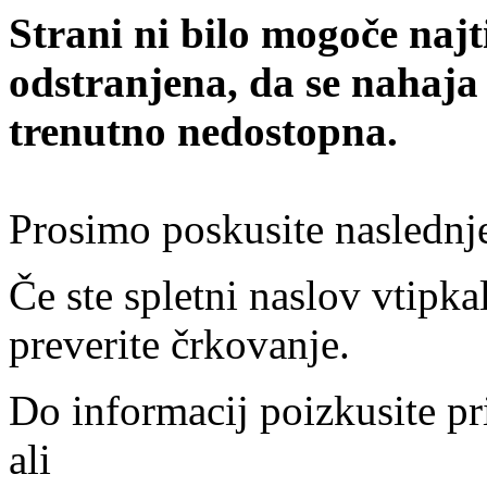
Strani ni bilo mogoče najt
odstranjena, da se nahaja
trenutno nedostopna.
Prosimo poskusite naslednj
Če ste spletni naslov vtipkal
preverite črkovanje.
Do informacij poizkusite pr
ali