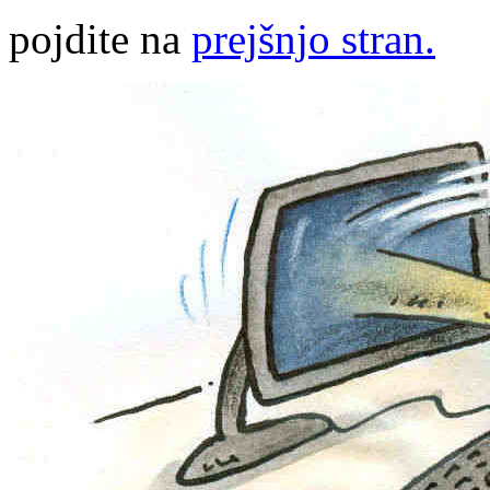
pojdite na
prejšnjo stran.