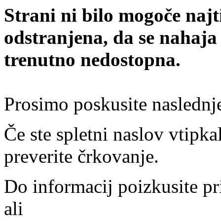
Strani ni bilo mogoče najt
odstranjena, da se nahaja
trenutno nedostopna.
Prosimo poskusite naslednj
Če ste spletni naslov vtipkal
preverite črkovanje.
Do informacij poizkusite pr
ali