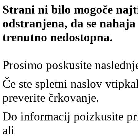
Strani ni bilo mogoče najt
odstranjena, da se nahaja
trenutno nedostopna.
Prosimo poskusite naslednj
Če ste spletni naslov vtipkal
preverite črkovanje.
Do informacij poizkusite pr
ali