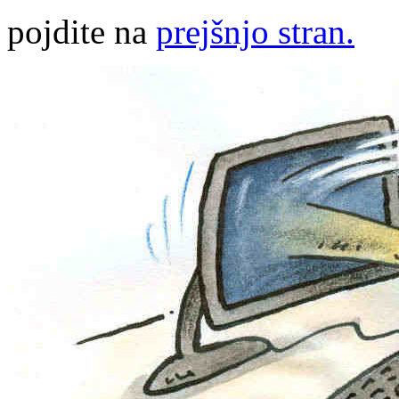
pojdite na
prejšnjo stran.