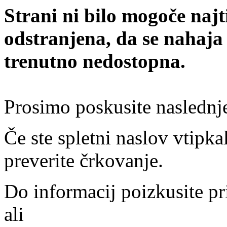
Strani ni bilo mogoče najt
odstranjena, da se nahaja
trenutno nedostopna.
Prosimo poskusite naslednj
Če ste spletni naslov vtipkal
preverite črkovanje.
Do informacij poizkusite pr
ali