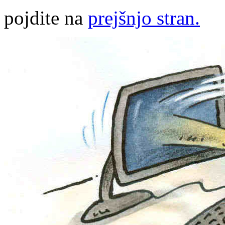
pojdite na
prejšnjo stran.