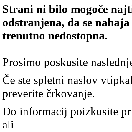
Strani ni bilo mogoče najt
odstranjena, da se nahaja
trenutno nedostopna.
Prosimo poskusite naslednj
Če ste spletni naslov vtipkal
preverite črkovanje.
Do informacij poizkusite pr
ali