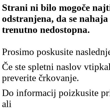
Strani ni bilo mogoče najt
odstranjena, da se nahaja
trenutno nedostopna.
Prosimo poskusite naslednj
Če ste spletni naslov vtipkal
preverite črkovanje.
Do informacij poizkusite pr
ali