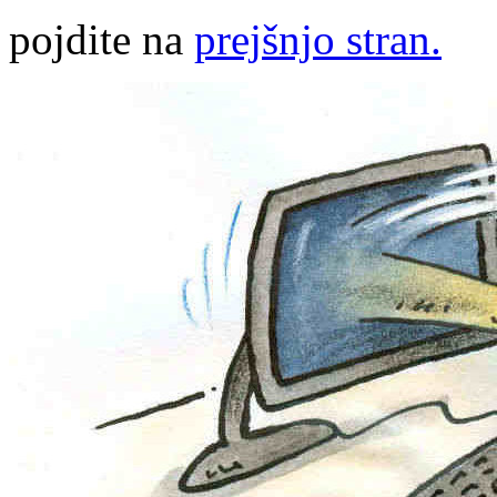
pojdite na
prejšnjo stran.