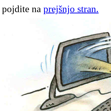
pojdite na
prejšnjo stran.