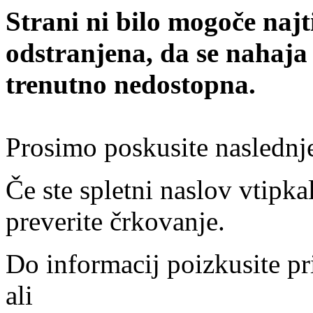
Strani ni bilo mogoče najt
odstranjena, da se nahaja
trenutno nedostopna.
Prosimo poskusite naslednj
Če ste spletni naslov vtipkal
preverite črkovanje.
Do informacij poizkusite pr
ali