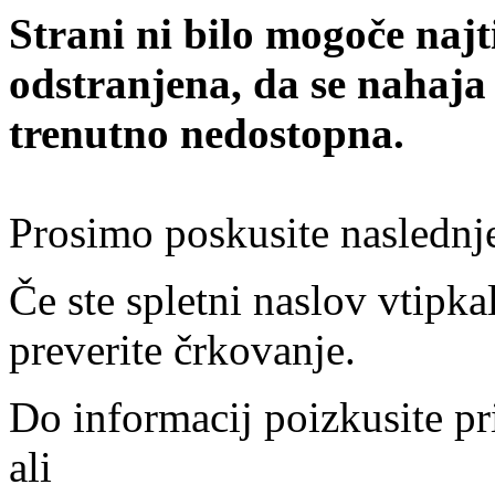
Strani ni bilo mogoče najt
odstranjena, da se nahaja
trenutno nedostopna.
Prosimo poskusite naslednj
Če ste spletni naslov vtipkal
preverite črkovanje.
Do informacij poizkusite pr
ali