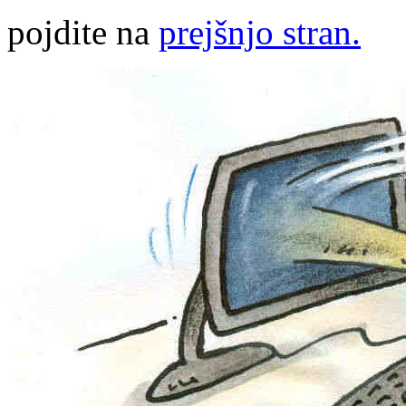
pojdite na
prejšnjo stran.