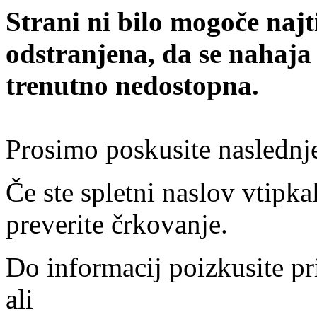
Strani ni bilo mogoče najt
odstranjena, da se nahaja
trenutno nedostopna.
Prosimo poskusite naslednj
Če ste spletni naslov vtipkal
preverite črkovanje.
Do informacij poizkusite pr
ali