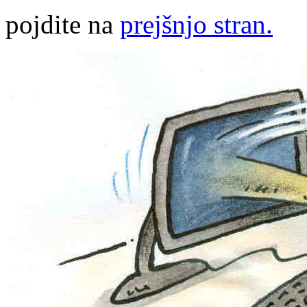
pojdite na
prejšnjo stran.