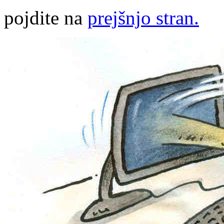
pojdite na
prejšnjo stran.