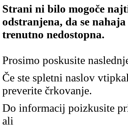
Strani ni bilo mogoče najt
odstranjena, da se nahaja
trenutno nedostopna.
Prosimo poskusite naslednj
Če ste spletni naslov vtipkal
preverite črkovanje.
Do informacij poizkusite pr
ali