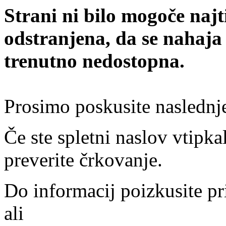
Strani ni bilo mogoče najt
odstranjena, da se nahaja
trenutno nedostopna.
Prosimo poskusite naslednj
Če ste spletni naslov vtipkal
preverite črkovanje.
Do informacij poizkusite pr
ali