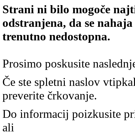
Strani ni bilo mogoče najt
odstranjena, da se nahaja
trenutno nedostopna.
Prosimo poskusite naslednj
Če ste spletni naslov vtipkal
preverite črkovanje.
Do informacij poizkusite pr
ali