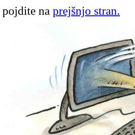
pojdite na
prejšnjo stran.