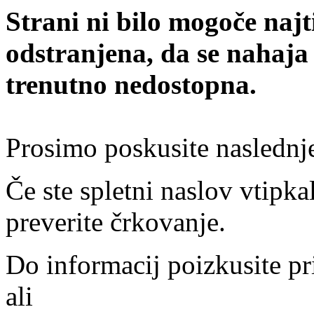
Strani ni bilo mogoče najt
odstranjena, da se nahaja
trenutno nedostopna.
Prosimo poskusite naslednj
Če ste spletni naslov vtipkal
preverite črkovanje.
Do informacij poizkusite pr
ali