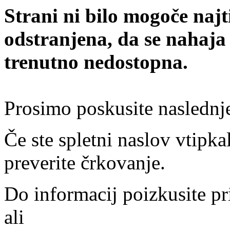
Strani ni bilo mogoče najt
odstranjena, da se nahaja
trenutno nedostopna.
Prosimo poskusite naslednj
Če ste spletni naslov vtipkal
preverite črkovanje.
Do informacij poizkusite pr
ali