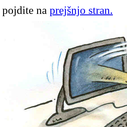
pojdite na
prejšnjo stran.