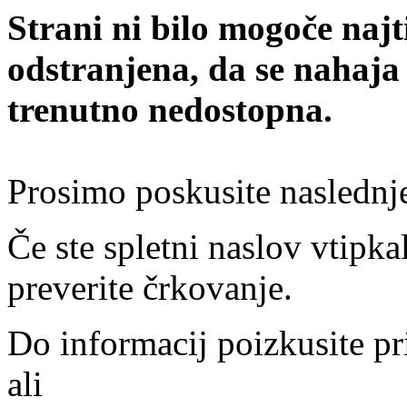
Strani ni bilo mogoče najt
odstranjena, da se nahaja
trenutno nedostopna.
Prosimo poskusite naslednj
Če ste spletni naslov vtipkal
preverite črkovanje.
Do informacij poizkusite pr
ali