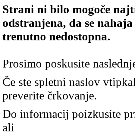
Strani ni bilo mogoče najt
odstranjena, da se nahaja
trenutno nedostopna.
Prosimo poskusite naslednj
Če ste spletni naslov vtipkal
preverite črkovanje.
Do informacij poizkusite pr
ali