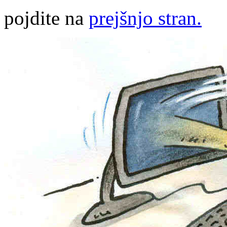
pojdite na
prejšnjo stran.