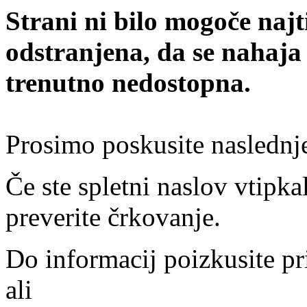
Strani ni bilo mogoče najt
odstranjena, da se nahaja
trenutno nedostopna.
Prosimo poskusite naslednj
Če ste spletni naslov vtipkal
preverite črkovanje.
Do informacij poizkusite pr
ali