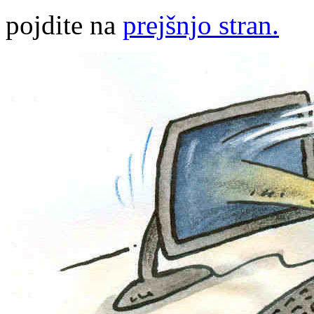
pojdite na
prejšnjo stran.