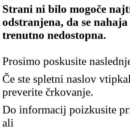
Strani ni bilo mogoče najt
odstranjena, da se nahaja
trenutno nedostopna.
Prosimo poskusite naslednj
Če ste spletni naslov vtipkal
preverite črkovanje.
Do informacij poizkusite pr
ali