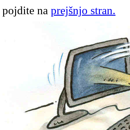
pojdite na
prejšnjo stran.